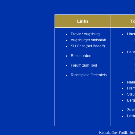
Links
To
Provinz Augsburg
Über
Augsburger Amtsblatt
SH Chat (bei Bedarf)
Baue
Rosenorden
Forum zum Tool
Ritterspiele Freienfels
Name
Frem
Steu
Berg
Zufa
Lost
Kontakt über Profil:
Jos